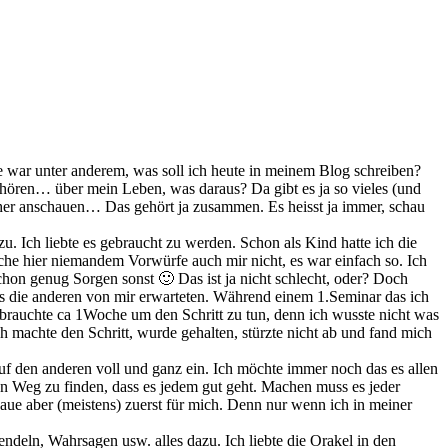
e war unter anderem, was soll ich heute in meinem Blog schreiben?
 hören… über mein Leben, was daraus? Da gibt es ja so vieles (und
näher anschauen… Das gehört ja zusammen. Es heisst ja immer, schau
u. Ich liebte es gebraucht zu werden. Schon als Kind hatte ich die
che hier niemandem Vorwürfe auch mir nicht, es war einfach so. Ich
chon genug Sorgen sonst 🙂 Das ist ja nicht schlecht, oder? Doch
ss die anderen von mir erwarteten. Während einem 1.Seminar das ich
brauchte ca 1Woche um den Schritt zu tun, denn ich wusste nicht was
h machte den Schritt, wurde gehalten, stürzte nicht ab und fand mich
auf den anderen voll und ganz ein. Ich möchte immer noch das es allen
hren Weg zu finden, dass es jedem gut geht. Machen muss es jeder
haue aber (meistens) zuerst für mich. Denn nur wenn ich in meiner
endeln, Wahrsagen usw. alles dazu. Ich liebte die Orakel in den