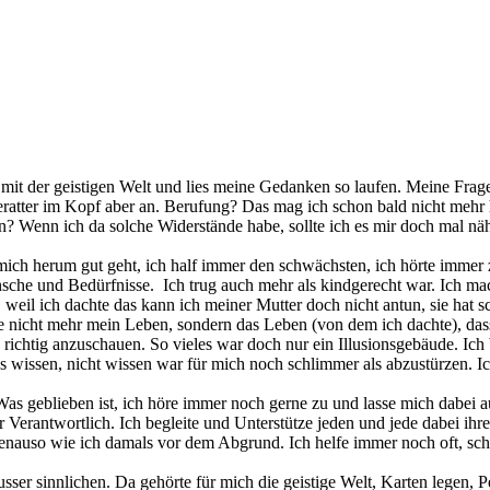
mit der geistigen Welt und lies meine Gedanken so laufen. Meine Frag
eratter im Kopf aber an. Berufung? Das mag ich schon bald nicht mehr
ion? Wenn ich da solche Widerstände habe, sollte ich es mir doch mal 
mich herum gut geht, ich half immer den schwächsten, ich hörte immer z
nsche und Bedürfnisse. Ich trug auch mehr als kindgerecht war. Ich ma
 weil ich dachte das kann ich meiner Mutter doch nicht antun, sie hat s
te nicht mehr mein Leben, sondern das Leben (von dem ich dachte), da
ichtig anzuschauen. So vieles war doch nur ein Illusionsgebäude. Ich 
 wissen, nicht wissen war für mich noch schlimmer als abzustürzen. Ic
Was geblieben ist, ich höre immer noch gerne zu und lasse mich dabei 
für Verantwortlich. Ich begleite und Unterstütze jeden und jede dabei i
 Genauso wie ich damals vor dem Abgrund. Ich helfe immer noch oft, sc
ser sinnlichen. Da gehörte für mich die geistige Welt, Karten legen, P