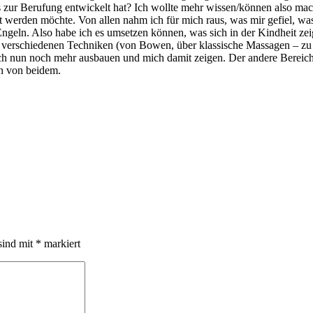
as zur Berufung entwickelt hat? Ich wollte mehr wissen/können also m
cht werden möchte. Von allen nahm ich für mich raus, was mir gefiel, w
ngeln. Also habe ich es umsetzen können, was sich in der Kindheit zei
 mit verschiedenen Techniken (von Bowen, über klassische Massagen – z
 ich nun noch mehr ausbauen und mich damit zeigen. Der andere Bereich
n von beidem.
sind mit
*
markiert