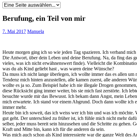
Berufung, ein Teil von mir
7. Mai 2017
Manuela
Heute morgen ging ich so wie jeden Tag spazieren. Ich verband mich 
Die Antwort, über dein Leben und deine Berufung. Na, da fing das g
vieles, was ich nicht erwähnenswert finde). Vielleicht die Kombinat
was du als Kind geliebt hast , was waren deine Wünsche?
Da muss ich nicht lange überlegen, ich wollte immer das es allen um 
Tendenz mich hinten anzustellen, alle kamen zuerst, alle anderen Wü
wollte es ja so. Zum Beispiel habe ich nie illegale Drogen genommen,
diese Rücksicht ging immer weiter, bis sie mich fast zerstörte.
Ich leb
besuchte wurde mir das Bewusst. Ich bekam dann Angst, mein Leben r
mich erwartete. Ich stand vor einem Abgrund. Doch dann wollte ich es
immer mehr.
Heute bin ich soweit, das ich weiss wer ich bin und was ich möchte. 
gut geht. Der unterschied zu früher ist, ich fühle mich nicht mehr da
selber, jeder muss bereit sein hinzusehen und die Schritte zu gehen.
Kraft und Mitte bin, kann ich für die anderen da sein.
Was mich auch schon als Kind interessierte war die ganze Welt des Aus