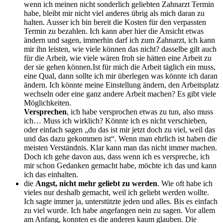
wenn ich meinen nicht sonderlich geliebten Zahnarzt Termin
habe, bleibt mir nicht viel anderes übrig als mich daran zu
halten. Ausser ich bin bereit die Kosten für den verpassten
Termin zu bezahlen. Ich kann aber hier die Ansicht etwas
ändern und sagen, immerhin darf ich zum Zahnarzt, ich kann
mir ihn leisten, wie viele können das nicht? dasselbe gilt auch
für die Arbeit, wie viele wären froh sie hätten eine Arbeit zu
der sie gehen können.
Ist für mich die Arbeit täglich ein muss,
eine Qual, dann sollte ich mir überlegen was könnte ich daran
ändern. Ich könnte meine Einstellung ändern, den Arbeitsplatz
wechseln oder eine ganz andere Arbeit machen? Es gibt viele
Möglichkeiten.
Versprechen
, ich habe versprochen etwas zu tun, also muss
ich… Muss ich wirklich? Könnte ich es nicht verschieben,
oder einfach sagen „du das ist mir jetzt doch zu viel, weil das
und das dazu gekommen ist“. Wenn man ehrlich ist haben die
meisten Verständnis. Klar kann man das nicht immer machen.
Doch ich gehe davon aus, dass wenn ich es verspreche, ich
mir schon Gedanken gemacht habe, möchte ich das und kann
ich das einhalten.
die
Angst, nicht mehr geliebt zu werden
. Wie oft habe ich
vieles nur deshalb gemacht, weil ich geliebt werden wollte.
Ich sagte immer ja, unterstützte jeden und alles. Bis es einfach
zu viel wurde. Ich habe angefangen nein zu sagen. Vor allem
am Anfang, konnten es die anderen kaum glauben. Die